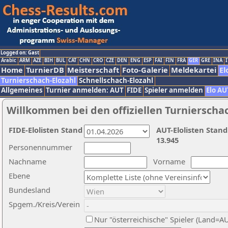
Logged on: Gast
Arabic
ARM
AZE
BIH
BUL
CAT
CHN
CRO
CZE
DEN
ENG
ESP
FAI
FIN
FRA
GER
GRE
INA
I
Home
TurnierDB
Meisterschaft
Foto-Galerie
Meldekartei
El
Turnierschach-Elozahl
Schnellschach-Elozahl
Allgemeines
Turnier anmelden: AUT
FIDE
Spieler anmelden
Elo AU
Willkommen bei den offiziellen Turnierscha
FIDE-Elolisten Stand
AUT-Elolisten Stand
13.945
Personennummer
Nachname
Vorname
Ebene
Bundesland
Spgem./Kreis/Verein
Nur "österreichische" Spieler (Land=A