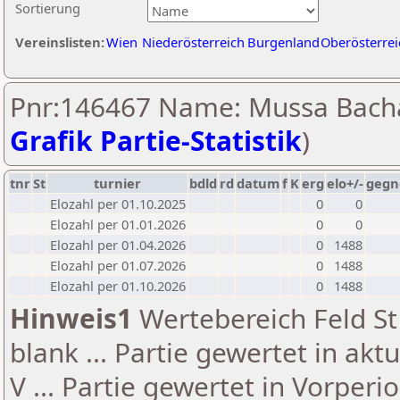
Sortierung
Vereinslisten:
Wien
Niederösterreich
Burgenland
Oberösterrei
Pnr:146467 Name: Mussa Bach
Grafik Partie-Statistik
)
tnr
St
turnier
bdld
rd
datum
f
K
erg
elo+/-
gegn
Elozahl per 01.10.2025
0
0
Elozahl per 01.01.2026
0
0
Elozahl per 01.04.2026
0
1488
Elozahl per 01.07.2026
0
1488
Elozahl per 01.10.2026
0
1488
Hinweis1
Wertebereich Feld St 
blank ... Partie gewertet in akt
V ... Partie gewertet in Vorperi