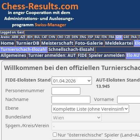
Logged on: Gast
Arabic
ARM
AZE
BIH
BUL
CAT
CHN
CRO
CZE
DEN
ENG
ESP
FAI
FIN
FRA
GER
GRE
INA
I
Home
TurnierDB
Meisterschaft
Foto-Galerie
Meldekartei
El
Turnierschach-Elozahl
Schnellschach-Elozahl
Allgemeines
Turnier anmelden: AUT
FIDE
Spieler anmelden
Elo AU
Willkommen bei den offiziellen Turnierscha
FIDE-Elolisten Stand
AUT-Elolisten Stand
13.945
Personennummer
Nachname
Vorname
Ebene
Bundesland
Spgem./Kreis/Verein
Nur "österreichische" Spieler (Land=A