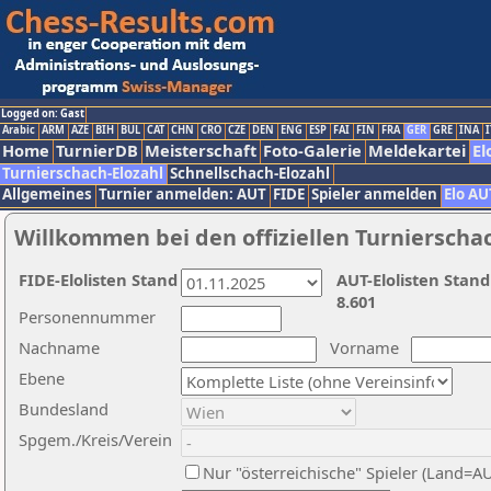
Logged on: Gast
Arabic
ARM
AZE
BIH
BUL
CAT
CHN
CRO
CZE
DEN
ENG
ESP
FAI
FIN
FRA
GER
GRE
INA
I
Home
TurnierDB
Meisterschaft
Foto-Galerie
Meldekartei
El
Turnierschach-Elozahl
Schnellschach-Elozahl
Allgemeines
Turnier anmelden: AUT
FIDE
Spieler anmelden
Elo AU
Willkommen bei den offiziellen Turnierscha
FIDE-Elolisten Stand
AUT-Elolisten Stand
8.601
Personennummer
Nachname
Vorname
Ebene
Bundesland
Spgem./Kreis/Verein
Nur "österreichische" Spieler (Land=A