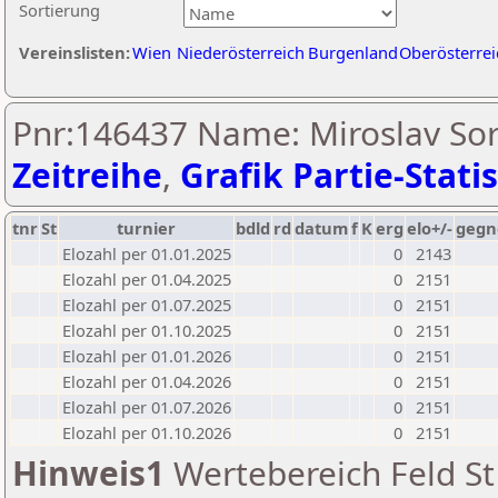
Sortierung
Vereinslisten:
Wien
Niederösterreich
Burgenland
Oberösterrei
Pnr:146437 Name: Miroslav Sor
Zeitreihe
,
Grafik Partie-Statis
tnr
St
turnier
bdld
rd
datum
f
K
erg
elo+/-
gegn
Elozahl per 01.01.2025
0
2143
Elozahl per 01.04.2025
0
2151
Elozahl per 01.07.2025
0
2151
Elozahl per 01.10.2025
0
2151
Elozahl per 01.01.2026
0
2151
Elozahl per 01.04.2026
0
2151
Elozahl per 01.07.2026
0
2151
Elozahl per 01.10.2026
0
2151
Hinweis1
Wertebereich Feld St 