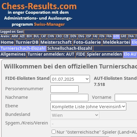
Logged on: Gast
Arabic
ARM
AZE
BIH
BUL
CAT
CHN
CRO
CZE
DEN
ENG
ESP
FAI
FIN
FRA
GER
GRE
INA
I
Home
TurnierDB
Meisterschaft
Foto-Galerie
Meldekartei
El
Turnierschach-Elozahl
Schnellschach-Elozahl
Allgemeines
Turnier anmelden: AUT
FIDE
Spieler anmelden
Elo AU
Willkommen bei den offiziellen Turnierscha
FIDE-Elolisten Stand
AUT-Elolisten Stand
7.518
Personennummer
Nachname
Vorname
Ebene
Bundesland
Spgem./Kreis/Verein
Nur "österreichische" Spieler (Land=A