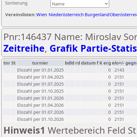
Sortierung
Vereinslisten:
Wien
Niederösterreich
Burgenland
Oberösterrei
Pnr:146437 Name: Miroslav Sor
Zeitreihe
,
Grafik Partie-Statis
tnr
St
turnier
bdld
rd
datum
f
K
erg
elo+/-
gegn
Elozahl per 01.01.2025
0
2143
Elozahl per 01.04.2025
0
2151
Elozahl per 01.07.2025
0
2151
Elozahl per 01.10.2025
0
2151
Elozahl per 01.01.2026
0
2151
Elozahl per 01.04.2026
0
2151
Elozahl per 01.07.2026
0
2151
Elozahl per 01.10.2026
0
2151
Hinweis1
Wertebereich Feld St 