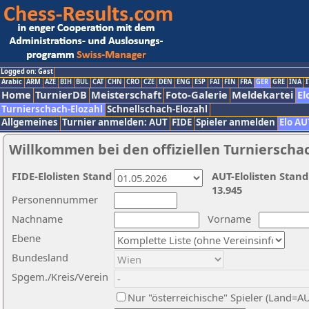
Logged on: Gast
Arabic
ARM
AZE
BIH
BUL
CAT
CHN
CRO
CZE
DEN
ENG
ESP
FAI
FIN
FRA
GER
GRE
INA
I
Home
TurnierDB
Meisterschaft
Foto-Galerie
Meldekartei
El
Turnierschach-Elozahl
Schnellschach-Elozahl
Allgemeines
Turnier anmelden: AUT
FIDE
Spieler anmelden
Elo AU
Willkommen bei den offiziellen Turnierscha
FIDE-Elolisten Stand
AUT-Elolisten Stand
13.945
Personennummer
Nachname
Vorname
Ebene
Bundesland
Spgem./Kreis/Verein
Nur "österreichische" Spieler (Land=A