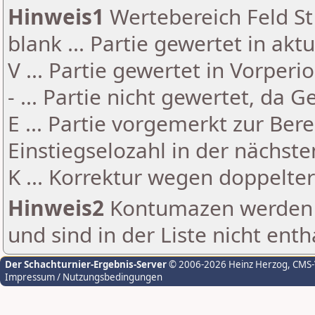
Hinweis1
Wertebereich Feld St 
blank ... Partie gewertet in akt
V ... Partie gewertet in Vorperi
- ... Partie nicht gewertet, da 
E ... Partie vorgemerkt zur Be
Einstiegselozahl in der nächst
K ... Korrektur wegen doppelt
Hinweis2
Kontumazen werden g
und sind in der Liste nicht enth
Der Schachturnier-Ergebnis-Server
© 2006-2026 Heinz Herzog
, CMS
Impressum / Nutzungsbedingungen