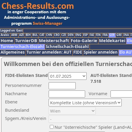
Logged on: Gast
Arabic
ARM
AZE
BIH
BUL
CAT
CHN
CRO
CZE
DEN
ENG
ESP
FAI
FIN
FRA
GER
GRE
INA
I
Home
TurnierDB
Meisterschaft
Foto-Galerie
Meldekartei
El
Turnierschach-Elozahl
Schnellschach-Elozahl
Allgemeines
Turnier anmelden: AUT
FIDE
Spieler anmelden
Elo AU
Willkommen bei den offiziellen Turnierscha
FIDE-Elolisten Stand
AUT-Elolisten Stand
7.518
Personennummer
Nachname
Vorname
Ebene
Bundesland
Spgem./Kreis/Verein
Nur "österreichische" Spieler (Land=A