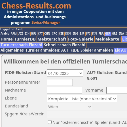
Logged on: Gast
Arabic
ARM
AZE
BIH
BUL
CAT
CHN
CRO
CZE
DEN
ENG
ESP
FAI
FIN
FRA
GER
GRE
INA
I
Home
TurnierDB
Meisterschaft
Foto-Galerie
Meldekartei
El
Turnierschach-Elozahl
Schnellschach-Elozahl
Allgemeines
Turnier anmelden: AUT
FIDE
Spieler anmelden
Elo AU
Willkommen bei den offiziellen Turnierscha
FIDE-Elolisten Stand
AUT-Elolisten Stand
8.601
Personennummer
Nachname
Vorname
Ebene
Bundesland
Spgem./Kreis/Verein
Nur "österreichische" Spieler (Land=A