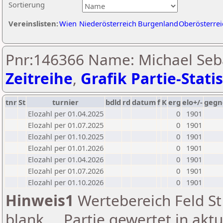
Sortierung
Vereinslisten:
Wien
Niederösterreich
Burgenland
Oberösterrei
Pnr:146366 Name: Michael Seba
Zeitreihe
,
Grafik Partie-Statis
tnr
St
turnier
bdld
rd
datum
f
K
erg
elo+/-
gegn
Elozahl per 01.04.2025
0
1901
Elozahl per 01.07.2025
0
1901
Elozahl per 01.10.2025
0
1901
Elozahl per 01.01.2026
0
1901
Elozahl per 01.04.2026
0
1901
Elozahl per 01.07.2026
0
1901
Elozahl per 01.10.2026
0
1901
Hinweis1
Wertebereich Feld St 
blank ... Partie gewertet in akt