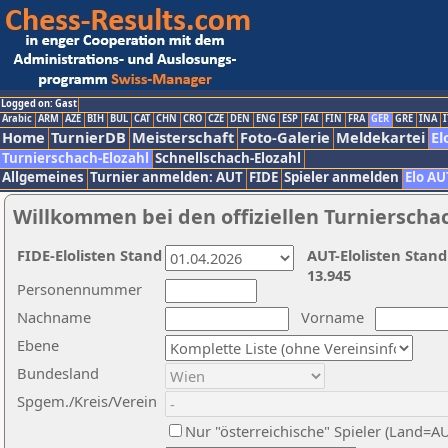
Logged on: Gast
Arabic
ARM
AZE
BIH
BUL
CAT
CHN
CRO
CZE
DEN
ENG
ESP
FAI
FIN
FRA
GER
GRE
INA
I
Home
TurnierDB
Meisterschaft
Foto-Galerie
Meldekartei
El
Turnierschach-Elozahl
Schnellschach-Elozahl
Allgemeines
Turnier anmelden: AUT
FIDE
Spieler anmelden
Elo AU
Willkommen bei den offiziellen Turnierscha
FIDE-Elolisten Stand
AUT-Elolisten Stand
13.945
Personennummer
Nachname
Vorname
Ebene
Bundesland
Spgem./Kreis/Verein
Nur "österreichische" Spieler (Land=A