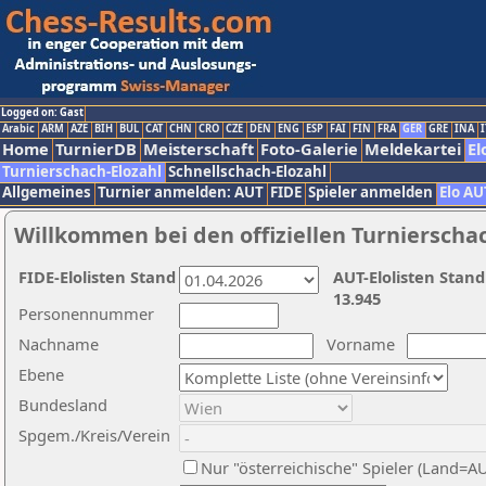
Logged on: Gast
Arabic
ARM
AZE
BIH
BUL
CAT
CHN
CRO
CZE
DEN
ENG
ESP
FAI
FIN
FRA
GER
GRE
INA
I
Home
TurnierDB
Meisterschaft
Foto-Galerie
Meldekartei
El
Turnierschach-Elozahl
Schnellschach-Elozahl
Allgemeines
Turnier anmelden: AUT
FIDE
Spieler anmelden
Elo AU
Willkommen bei den offiziellen Turnierscha
FIDE-Elolisten Stand
AUT-Elolisten Stand
13.945
Personennummer
Nachname
Vorname
Ebene
Bundesland
Spgem./Kreis/Verein
Nur "österreichische" Spieler (Land=A