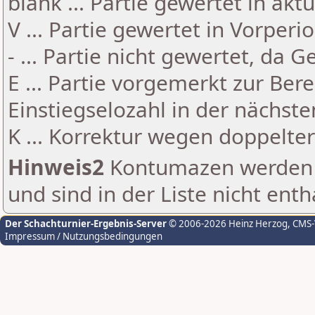
blank ... Partie gewertet in akt
V ... Partie gewertet in Vorperi
- ... Partie nicht gewertet, da 
E ... Partie vorgemerkt zur Be
Einstiegselozahl in der nächst
K ... Korrektur wegen doppelt
Hinweis2
Kontumazen werden g
und sind in der Liste nicht enth
Der Schachturnier-Ergebnis-Server
© 2006-2026 Heinz Herzog
, CMS
Impressum / Nutzungsbedingungen