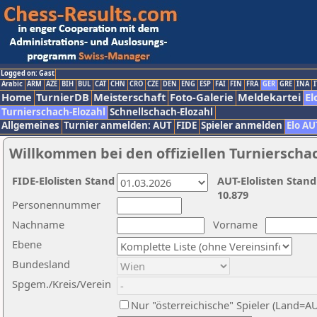
Logged on: Gast
Arabic
ARM
AZE
BIH
BUL
CAT
CHN
CRO
CZE
DEN
ENG
ESP
FAI
FIN
FRA
GER
GRE
INA
I
Home
TurnierDB
Meisterschaft
Foto-Galerie
Meldekartei
El
Turnierschach-Elozahl
Schnellschach-Elozahl
Allgemeines
Turnier anmelden: AUT
FIDE
Spieler anmelden
Elo AU
Willkommen bei den offiziellen Turnierscha
FIDE-Elolisten Stand
AUT-Elolisten Stand
10.879
Personennummer
Nachname
Vorname
Ebene
Bundesland
Spgem./Kreis/Verein
Nur "österreichische" Spieler (Land=A