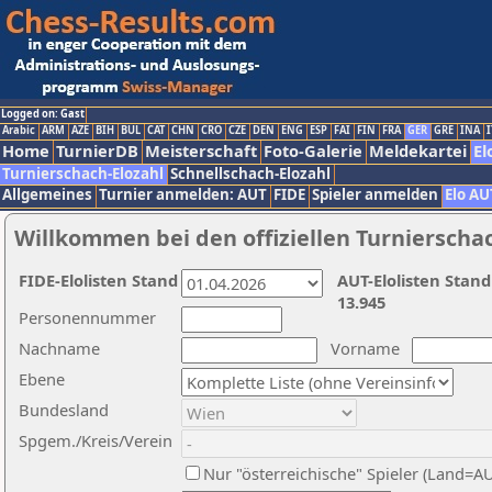
Logged on: Gast
Arabic
ARM
AZE
BIH
BUL
CAT
CHN
CRO
CZE
DEN
ENG
ESP
FAI
FIN
FRA
GER
GRE
INA
I
Home
TurnierDB
Meisterschaft
Foto-Galerie
Meldekartei
El
Turnierschach-Elozahl
Schnellschach-Elozahl
Allgemeines
Turnier anmelden: AUT
FIDE
Spieler anmelden
Elo AU
Willkommen bei den offiziellen Turnierscha
FIDE-Elolisten Stand
AUT-Elolisten Stand
13.945
Personennummer
Nachname
Vorname
Ebene
Bundesland
Spgem./Kreis/Verein
Nur "österreichische" Spieler (Land=A