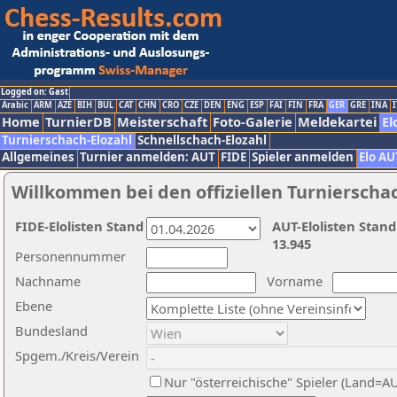
Logged on: Gast
Arabic
ARM
AZE
BIH
BUL
CAT
CHN
CRO
CZE
DEN
ENG
ESP
FAI
FIN
FRA
GER
GRE
INA
I
Home
TurnierDB
Meisterschaft
Foto-Galerie
Meldekartei
El
Turnierschach-Elozahl
Schnellschach-Elozahl
Allgemeines
Turnier anmelden: AUT
FIDE
Spieler anmelden
Elo AU
Willkommen bei den offiziellen Turnierscha
FIDE-Elolisten Stand
AUT-Elolisten Stand
13.945
Personennummer
Nachname
Vorname
Ebene
Bundesland
Spgem./Kreis/Verein
Nur "österreichische" Spieler (Land=A