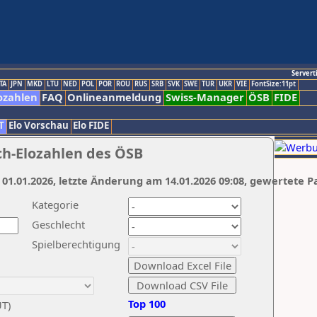
Servert
TA
JPN
MKD
LTU
NED
POL
POR
ROU
RUS
SRB
SVK
SWE
TUR
UKR
VIE
FontSize:11pt
ozahlen
FAQ
Onlineanmeldung
Swiss-Manager
ÖSB
FIDE
T
Elo Vorschau
Elo FIDE
ch-Elozahlen des ÖSB
 01.01.2026, letzte Änderung am 14.01.2026 09:08, gewertete P
Kategorie
Geschlecht
Spielberechtigung
Top 100
UT)