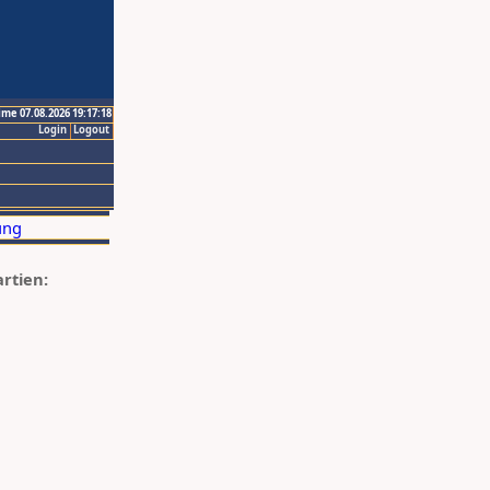
ime 07.08.2026 19:17:18
Login
Logout
artien: