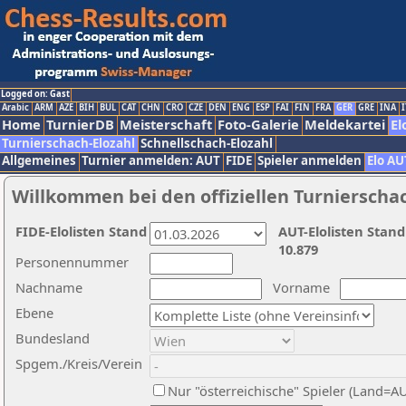
Logged on: Gast
Arabic
ARM
AZE
BIH
BUL
CAT
CHN
CRO
CZE
DEN
ENG
ESP
FAI
FIN
FRA
GER
GRE
INA
I
Home
TurnierDB
Meisterschaft
Foto-Galerie
Meldekartei
El
Turnierschach-Elozahl
Schnellschach-Elozahl
Allgemeines
Turnier anmelden: AUT
FIDE
Spieler anmelden
Elo AU
Willkommen bei den offiziellen Turnierscha
FIDE-Elolisten Stand
AUT-Elolisten Stand
10.879
Personennummer
Nachname
Vorname
Ebene
Bundesland
Spgem./Kreis/Verein
Nur "österreichische" Spieler (Land=A