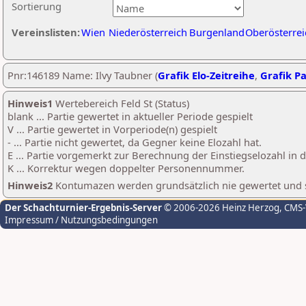
Sortierung
Vereinslisten:
Wien
Niederösterreich
Burgenland
Oberösterrei
Pnr:146189 Name: Ilvy Taubner (
Grafik Elo-Zeitreihe
,
Grafik Pa
Hinweis1
Wertebereich Feld St (Status)
blank ... Partie gewertet in aktueller Periode gespielt
V ... Partie gewertet in Vorperiode(n) gespielt
- ... Partie nicht gewertet, da Gegner keine Elozahl hat.
E ... Partie vorgemerkt zur Berechnung der Einstiegselozahl in
K ... Korrektur wegen doppelter Personennummer.
Hinweis2
Kontumazen werden grundsätzlich nie gewertet und sin
Der Schachturnier-Ergebnis-Server
© 2006-2026 Heinz Herzog
, CMS
Impressum / Nutzungsbedingungen