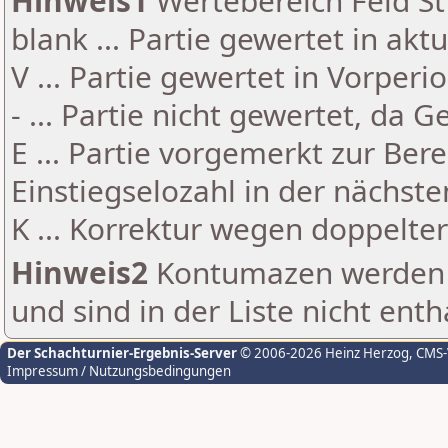
Hinweis1
Wertebereich Feld St 
blank ... Partie gewertet in akt
V ... Partie gewertet in Vorperi
- ... Partie nicht gewertet, da 
E ... Partie vorgemerkt zur Be
Einstiegselozahl in der nächst
K ... Korrektur wegen doppelt
Hinweis2
Kontumazen werden g
und sind in der Liste nicht enth
Der Schachturnier-Ergebnis-Server
© 2006-2026 Heinz Herzog
, CMS
Impressum / Nutzungsbedingungen