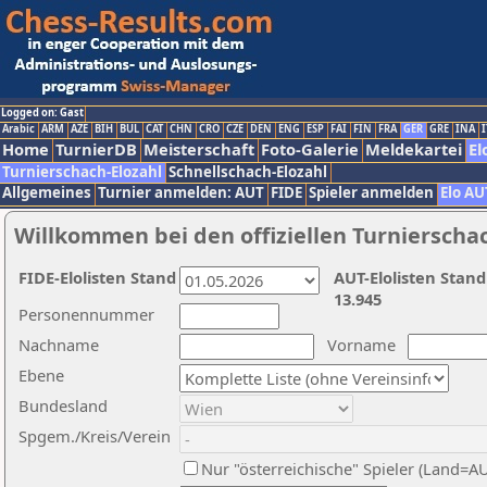
Logged on: Gast
Arabic
ARM
AZE
BIH
BUL
CAT
CHN
CRO
CZE
DEN
ENG
ESP
FAI
FIN
FRA
GER
GRE
INA
I
Home
TurnierDB
Meisterschaft
Foto-Galerie
Meldekartei
El
Turnierschach-Elozahl
Schnellschach-Elozahl
Allgemeines
Turnier anmelden: AUT
FIDE
Spieler anmelden
Elo AU
Willkommen bei den offiziellen Turnierscha
FIDE-Elolisten Stand
AUT-Elolisten Stand
13.945
Personennummer
Nachname
Vorname
Ebene
Bundesland
Spgem./Kreis/Verein
Nur "österreichische" Spieler (Land=A