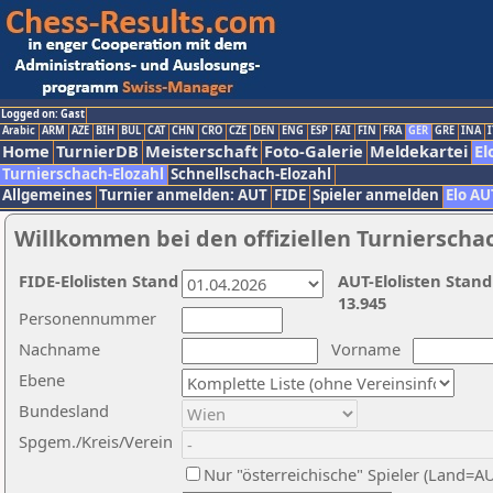
Logged on: Gast
Arabic
ARM
AZE
BIH
BUL
CAT
CHN
CRO
CZE
DEN
ENG
ESP
FAI
FIN
FRA
GER
GRE
INA
I
Home
TurnierDB
Meisterschaft
Foto-Galerie
Meldekartei
El
Turnierschach-Elozahl
Schnellschach-Elozahl
Allgemeines
Turnier anmelden: AUT
FIDE
Spieler anmelden
Elo AU
Willkommen bei den offiziellen Turnierscha
FIDE-Elolisten Stand
AUT-Elolisten Stand
13.945
Personennummer
Nachname
Vorname
Ebene
Bundesland
Spgem./Kreis/Verein
Nur "österreichische" Spieler (Land=A