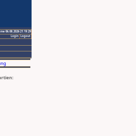
ime 06.08.2026 21:19:29
Login
Logout
artien: