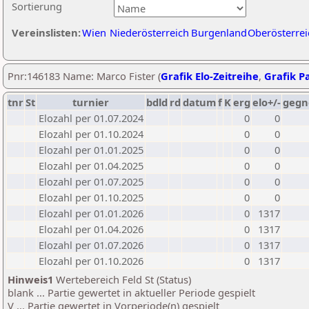
Sortierung
Vereinslisten:
Wien
Niederösterreich
Burgenland
Oberösterrei
Pnr:146183 Name: Marco Fister (
Grafik Elo-Zeitreihe
,
Grafik Pa
tnr
St
turnier
bdld
rd
datum
f
K
erg
elo+/-
gegn
Elozahl per 01.07.2024
0
0
Elozahl per 01.10.2024
0
0
Elozahl per 01.01.2025
0
0
Elozahl per 01.04.2025
0
0
Elozahl per 01.07.2025
0
0
Elozahl per 01.10.2025
0
0
Elozahl per 01.01.2026
0
1317
Elozahl per 01.04.2026
0
1317
Elozahl per 01.07.2026
0
1317
Elozahl per 01.10.2026
0
1317
Hinweis1
Wertebereich Feld St (Status)
blank ... Partie gewertet in aktueller Periode gespielt
V ... Partie gewertet in Vorperiode(n) gespielt