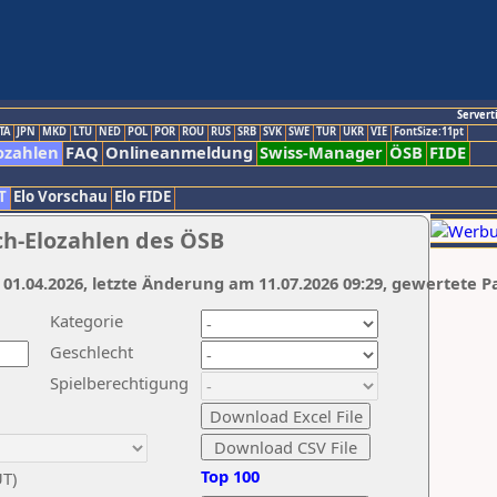
Servert
TA
JPN
MKD
LTU
NED
POL
POR
ROU
RUS
SRB
SVK
SWE
TUR
UKR
VIE
FontSize:11pt
ozahlen
FAQ
Onlineanmeldung
Swiss-Manager
ÖSB
FIDE
T
Elo Vorschau
Elo FIDE
ch-Elozahlen des ÖSB
 01.04.2026, letzte Änderung am 11.07.2026 09:29, gewertete P
Kategorie
Geschlecht
Spielberechtigung
Top 100
UT)