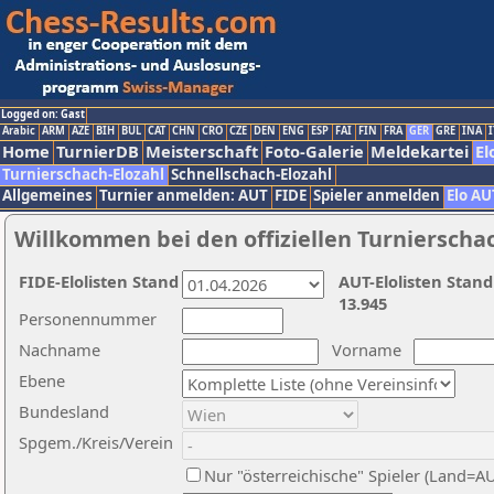
Logged on: Gast
Arabic
ARM
AZE
BIH
BUL
CAT
CHN
CRO
CZE
DEN
ENG
ESP
FAI
FIN
FRA
GER
GRE
INA
I
Home
TurnierDB
Meisterschaft
Foto-Galerie
Meldekartei
El
Turnierschach-Elozahl
Schnellschach-Elozahl
Allgemeines
Turnier anmelden: AUT
FIDE
Spieler anmelden
Elo AU
Willkommen bei den offiziellen Turnierscha
FIDE-Elolisten Stand
AUT-Elolisten Stand
13.945
Personennummer
Nachname
Vorname
Ebene
Bundesland
Spgem./Kreis/Verein
Nur "österreichische" Spieler (Land=A