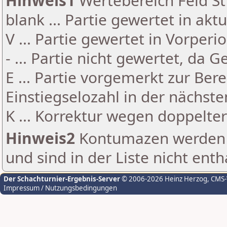
Hinweis1
Wertebereich Feld St 
blank ... Partie gewertet in akt
V ... Partie gewertet in Vorperi
- ... Partie nicht gewertet, da 
E ... Partie vorgemerkt zur Be
Einstiegselozahl in der nächst
K ... Korrektur wegen doppelt
Hinweis2
Kontumazen werden g
und sind in der Liste nicht enth
Der Schachturnier-Ergebnis-Server
© 2006-2026 Heinz Herzog
, CMS
Impressum / Nutzungsbedingungen