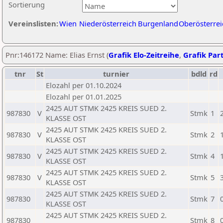
Sortierung
Vereinslisten:
Wien
Niederösterreich
Burgenland
Oberösterrei
Pnr:146172 Name: Elias Ernst (
Grafik Elo-Zeitreihe
,
Grafik Part
tnr
St
turnier
bdld
rd
Elozahl per 01.10.2024
Elozahl per 01.01.2025
2425 AUT STMK 2425 KREIS SUED 2.
987830
V
Stmk
1
KLASSE OST
2425 AUT STMK 2425 KREIS SUED 2.
987830
V
Stmk
2
KLASSE OST
2425 AUT STMK 2425 KREIS SUED 2.
987830
V
Stmk
4
KLASSE OST
2425 AUT STMK 2425 KREIS SUED 2.
987830
V
Stmk
5
KLASSE OST
2425 AUT STMK 2425 KREIS SUED 2.
987830
Stmk
7
KLASSE OST
2425 AUT STMK 2425 KREIS SUED 2.
987830
Stmk
8