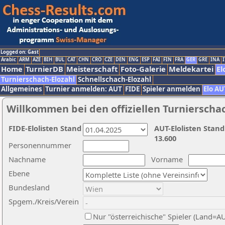
Logged on: Gast
Arabic
ARM
AZE
BIH
BUL
CAT
CHN
CRO
CZE
DEN
ENG
ESP
FAI
FIN
FRA
GER
GRE
INA
I
Home
TurnierDB
Meisterschaft
Foto-Galerie
Meldekartei
El
Turnierschach-Elozahl
Schnellschach-Elozahl
Allgemeines
Turnier anmelden: AUT
FIDE
Spieler anmelden
Elo AU
Willkommen bei den offiziellen Turnierscha
FIDE-Elolisten Stand
AUT-Elolisten Stand
13.600
Personennummer
Nachname
Vorname
Ebene
Bundesland
Spgem./Kreis/Verein
Nur "österreichische" Spieler (Land=A