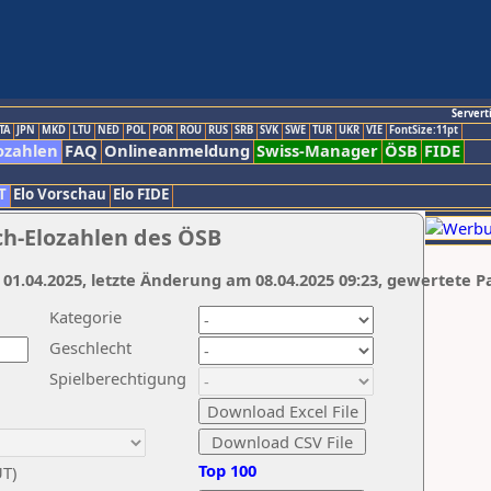
Servert
TA
JPN
MKD
LTU
NED
POL
POR
ROU
RUS
SRB
SVK
SWE
TUR
UKR
VIE
FontSize:11pt
ozahlen
FAQ
Onlineanmeldung
Swiss-Manager
ÖSB
FIDE
T
Elo Vorschau
Elo FIDE
ch-Elozahlen des ÖSB
 01.04.2025, letzte Änderung am 08.04.2025 09:23, gewertete P
Kategorie
Geschlecht
Spielberechtigung
Top 100
UT)