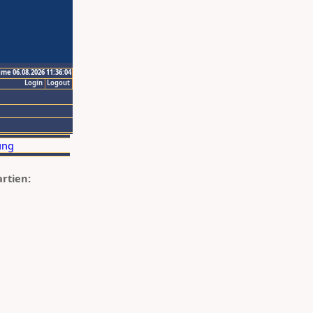
ime 06.08.2026 11:36:04
Login
Logout
artien: