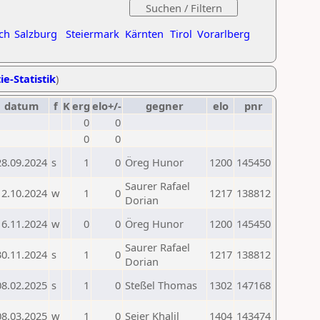
ch
Salzburg
Steiermark
Kärnten
Tirol
Vorarlberg
ie-Statistik
)
datum
f
K
erg
elo+/-
gegner
elo
pnr
0
0
0
0
28.09.2024
s
1
0
Öreg Hunor
1200
145450
Saurer Rafael
12.10.2024
w
1
0
1217
138812
Dorian
16.11.2024
w
0
0
Öreg Hunor
1200
145450
Saurer Rafael
30.11.2024
s
1
0
1217
138812
Dorian
08.02.2025
s
1
0
Steßel Thomas
1302
147168
08.03.2025
w
1
0
Seier Khalil
1404
143474