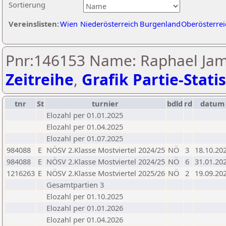
Sortierung
Vereinslisten:
Wien
Niederösterreich
Burgenland
Oberösterrei
Pnr:146153 Name: Raphael Jame
Zeitreihe
,
Grafik Partie-Statis
tnr
St
turnier
bdld
rd
datum
Elozahl per 01.01.2025
Elozahl per 01.04.2025
Elozahl per 01.07.2025
984088
E
NÖSV 2.Klasse Mostviertel 2024/25
NÖ
3
18.10.20
984088
E
NÖSV 2.Klasse Mostviertel 2024/25
NÖ
6
31.01.20
1216263
E
NÖSV 2.Klasse Mostviertel 2025/26
NÖ
2
19.09.20
Gesamtpartien 3
Elozahl per 01.10.2025
Elozahl per 01.01.2026
Elozahl per 01.04.2026