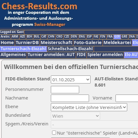
Logged on: Gast
Arabic
ARM
AZE
BIH
BUL
CAT
CHN
CRO
CZE
DEN
ENG
ESP
FAI
FIN
FRA
GER
GRE
INA
I
Home
TurnierDB
Meisterschaft
Foto-Galerie
Meldekartei
El
Turnierschach-Elozahl
Schnellschach-Elozahl
Allgemeines
Turnier anmelden: AUT
FIDE
Spieler anmelden
Elo AU
Willkommen bei den offiziellen Turnierscha
FIDE-Elolisten Stand
AUT-Elolisten Stand
8.601
Personennummer
Nachname
Vorname
Ebene
Bundesland
Spgem./Kreis/Verein
Nur "österreichische" Spieler (Land=A