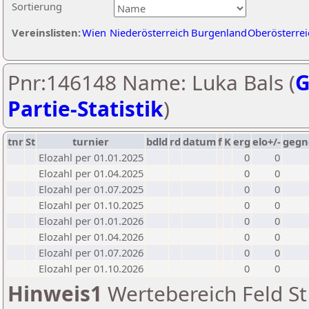
Sortierung
Vereinslisten:
Wien
Niederösterreich
Burgenland
Oberösterrei
Pnr:146148 Name: Luka Bals (
G
Partie-Statistik
)
tnr
St
turnier
bdld
rd
datum
f
K
erg
elo+/-
gegn
Elozahl per 01.01.2025
0
0
Elozahl per 01.04.2025
0
0
Elozahl per 01.07.2025
0
0
Elozahl per 01.10.2025
0
0
Elozahl per 01.01.2026
0
0
Elozahl per 01.04.2026
0
0
Elozahl per 01.07.2026
0
0
Elozahl per 01.10.2026
0
0
Hinweis1
Wertebereich Feld St 