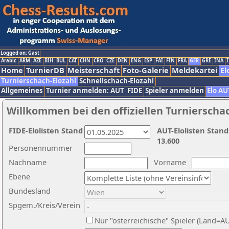
Logged on: Gast
Arabic
ARM
AZE
BIH
BUL
CAT
CHN
CRO
CZE
DEN
ENG
ESP
FAI
FIN
FRA
GER
GRE
INA
I
Home
TurnierDB
Meisterschaft
Foto-Galerie
Meldekartei
El
Turnierschach-Elozahl
Schnellschach-Elozahl
Allgemeines
Turnier anmelden: AUT
FIDE
Spieler anmelden
Elo AU
Willkommen bei den offiziellen Turnierscha
FIDE-Elolisten Stand
AUT-Elolisten Stand
13.600
Personennummer
Nachname
Vorname
Ebene
Bundesland
Spgem./Kreis/Verein
Nur "österreichische" Spieler (Land=A