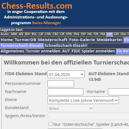
Logged on: Gast
Arabic
ARM
AZE
BIH
BUL
CAT
CHN
CRO
CZE
DEN
ENG
ESP
FAI
FIN
FRA
GER
GRE
INA
I
Home
TurnierDB
Meisterschaft
Foto-Galerie
Meldekartei
El
Turnierschach-Elozahl
Schnellschach-Elozahl
Allgemeines
Turnier anmelden: AUT
FIDE
Spieler anmelden
Elo AU
Willkommen bei den offiziellen Turnierscha
FIDE-Elolisten Stand
AUT-Elolisten Stand
13.945
Personennummer
Nachname
Vorname
Ebene
Bundesland
Spgem./Kreis/Verein
Nur "österreichische" Spieler (Land=A