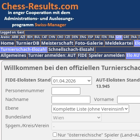
Logged on: Gast
Arabic
ARM
AZE
BIH
BUL
CAT
CHN
CRO
CZE
DEN
ENG
ESP
FAI
FIN
FRA
GER
GRE
INA
I
Home
TurnierDB
Meisterschaft
Foto-Galerie
Meldekartei
El
Turnierschach-Elozahl
Schnellschach-Elozahl
Allgemeines
Turnier anmelden: AUT
FIDE
Spieler anmelden
Elo AU
Willkommen bei den offiziellen Turnierscha
FIDE-Elolisten Stand
AUT-Elolisten Stand
13.945
Personennummer
Nachname
Vorname
Ebene
Bundesland
Spgem./Kreis/Verein
Nur "österreichische" Spieler (Land=A