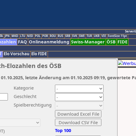
Servert
TA
JPN
MKD
LTU
NED
POL
POR
ROU
RUS
SRB
SVK
SWE
TUR
UKR
VIE
FontSize:11pt
ozahlen
FAQ
Onlineanmeldung
Swiss-Manager
ÖSB
FIDE
T
Elo Vorschau
Elo FIDE
ch-Elozahlen des ÖSB
 01.10.2025, letzte Änderung am 01.10.2025 09:19, gewertete P
Kategorie
Geschlecht
Spielberechtigung
Top 100
UT)