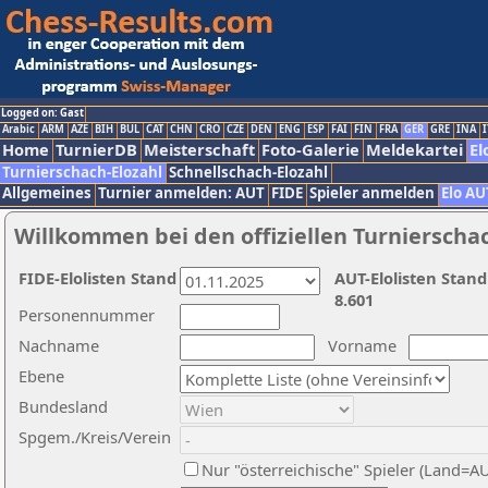
Logged on: Gast
Arabic
ARM
AZE
BIH
BUL
CAT
CHN
CRO
CZE
DEN
ENG
ESP
FAI
FIN
FRA
GER
GRE
INA
I
Home
TurnierDB
Meisterschaft
Foto-Galerie
Meldekartei
El
Turnierschach-Elozahl
Schnellschach-Elozahl
Allgemeines
Turnier anmelden: AUT
FIDE
Spieler anmelden
Elo AU
Willkommen bei den offiziellen Turnierscha
FIDE-Elolisten Stand
AUT-Elolisten Stand
8.601
Personennummer
Nachname
Vorname
Ebene
Bundesland
Spgem./Kreis/Verein
Nur "österreichische" Spieler (Land=A