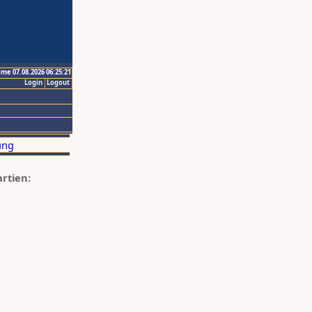
ime 07.08.2026 06:25:21
Login
Logout
artien: