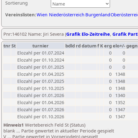
Sortierung
Vereinslisten:
Wien
Niederösterreich
Burgenland
Oberösterrei
Pnr:146102 Name: Jiri Severa (
Grafik Elo-Zeitreihe
,
Grafik Parti
tnr
St
turnier
bdld
rd
datum
f
K
erg
elo+/-
gegn
Elozahl per 01.07.2024
0
0
Elozahl per 01.10.2024
0
0
Elozahl per 01.01.2025
0
0
Elozahl per 01.04.2025
0
1348
Elozahl per 01.07.2025
0
1348
Elozahl per 01.10.2025
0
1348
Elozahl per 01.01.2026
0
1340
Elozahl per 01.04.2026
0
1352
Elozahl per 01.07.2026
0
1347
Elozahl per 01.10.2026
0
1347
Hinweis1
Wertebereich Feld St (Status)
blank ... Partie gewertet in aktueller Periode gespielt
V ... Partie gewertet in Vorperiode(n) gespielt