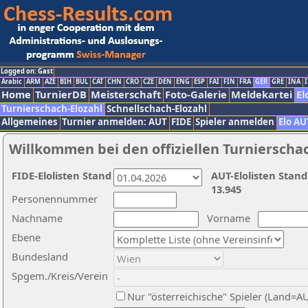
Logged on: Gast
Arabic
ARM
AZE
BIH
BUL
CAT
CHN
CRO
CZE
DEN
ENG
ESP
FAI
FIN
FRA
GER
GRE
INA
I
Home
TurnierDB
Meisterschaft
Foto-Galerie
Meldekartei
El
Turnierschach-Elozahl
Schnellschach-Elozahl
Allgemeines
Turnier anmelden: AUT
FIDE
Spieler anmelden
Elo AU
Willkommen bei den offiziellen Turnierscha
FIDE-Elolisten Stand
AUT-Elolisten Stand
13.945
Personennummer
Nachname
Vorname
Ebene
Bundesland
Spgem./Kreis/Verein
Nur "österreichische" Spieler (Land=A