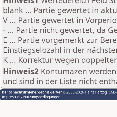
Hinweis1
Wertebereich Feld St 
blank ... Partie gewertet in akt
V ... Partie gewertet in Vorperi
- ... Partie nicht gewertet, da 
E ... Partie vorgemerkt zur Be
Einstiegselozahl in der nächst
K ... Korrektur wegen doppelt
Hinweis2
Kontumazen werden g
und sind in der Liste nicht enth
Der Schachturnier-Ergebnis-Server
© 2006-2026 Heinz Herzog
, CMS
Impressum / Nutzungsbedingungen