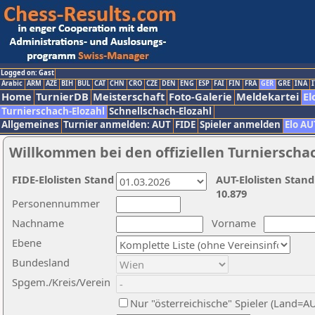
Logged on: Gast
Arabic
ARM
AZE
BIH
BUL
CAT
CHN
CRO
CZE
DEN
ENG
ESP
FAI
FIN
FRA
GER
GRE
INA
I
Home
TurnierDB
Meisterschaft
Foto-Galerie
Meldekartei
El
Turnierschach-Elozahl
Schnellschach-Elozahl
Allgemeines
Turnier anmelden: AUT
FIDE
Spieler anmelden
Elo AU
Willkommen bei den offiziellen Turnierscha
FIDE-Elolisten Stand
AUT-Elolisten Stand
10.879
Personennummer
Nachname
Vorname
Ebene
Bundesland
Spgem./Kreis/Verein
Nur "österreichische" Spieler (Land=A