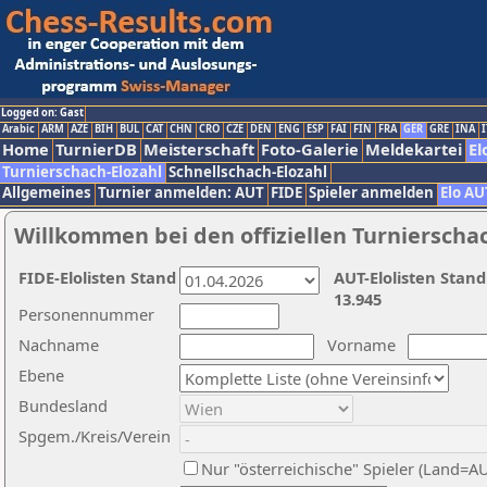
Logged on: Gast
Arabic
ARM
AZE
BIH
BUL
CAT
CHN
CRO
CZE
DEN
ENG
ESP
FAI
FIN
FRA
GER
GRE
INA
I
Home
TurnierDB
Meisterschaft
Foto-Galerie
Meldekartei
El
Turnierschach-Elozahl
Schnellschach-Elozahl
Allgemeines
Turnier anmelden: AUT
FIDE
Spieler anmelden
Elo AU
Willkommen bei den offiziellen Turnierscha
FIDE-Elolisten Stand
AUT-Elolisten Stand
13.945
Personennummer
Nachname
Vorname
Ebene
Bundesland
Spgem./Kreis/Verein
Nur "österreichische" Spieler (Land=A