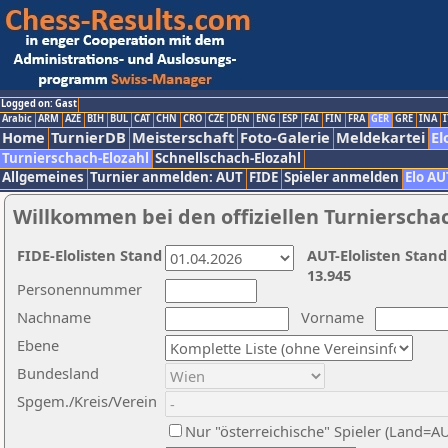
Logged on: Gast
Arabic
ARM
AZE
BIH
BUL
CAT
CHN
CRO
CZE
DEN
ENG
ESP
FAI
FIN
FRA
GER
GRE
INA
I
Home
TurnierDB
Meisterschaft
Foto-Galerie
Meldekartei
El
Turnierschach-Elozahl
Schnellschach-Elozahl
Allgemeines
Turnier anmelden: AUT
FIDE
Spieler anmelden
Elo AU
Willkommen bei den offiziellen Turnierscha
FIDE-Elolisten Stand
AUT-Elolisten Stand
13.945
Personennummer
Nachname
Vorname
Ebene
Bundesland
Spgem./Kreis/Verein
Nur "österreichische" Spieler (Land=A