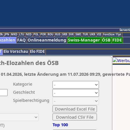
Servert
TA
JPN
MKD
LTU
NED
POL
POR
ROU
RUS
SRB
SVK
SWE
TUR
UKR
VIE
FontSize:11pt
ozahlen
FAQ
Onlineanmeldung
Swiss-Manager
ÖSB
FIDE
T
Elo Vorschau
Elo FIDE
ch-Elozahlen des ÖSB
 01.04.2026, letzte Änderung am 11.07.2026 09:29, gewertete P
Kategorie
Geschlecht
Spielberechtigung
Top 100
UT)