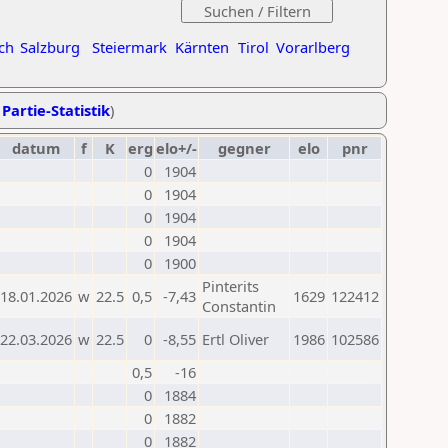
ch
Salzburg
Steiermark
Kärnten
Tirol
Vorarlberg
 Partie-Statistik
)
datum
f
K
erg
elo+/-
gegner
elo
pnr
0
1904
0
1904
0
1904
0
1904
0
1900
Pinterits
18.01.2026
w
22.5
0,5
-7,43
1629
122412
Constantin
22.03.2026
w
22.5
0
-8,55
Ertl Oliver
1986
102586
0,5
-16
0
1884
0
1882
0
1882