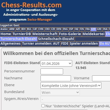
Logged on: Gast
Arabic
ARM
AZE
BIH
BUL
CAT
CHN
CRO
CZE
DEN
ENG
ESP
FAI
FIN
FRA
GER
GRE
INA
I
Home
TurnierDB
Meisterschaft
Foto-Galerie
Meldekartei
El
Turnierschach-Elozahl
Schnellschach-Elozahl
Allgemeines
Turnier anmelden: AUT
FIDE
Spieler anmelden
Elo AU
Willkommen bei den offiziellen Turnierscha
FIDE-Elolisten Stand
AUT-Elolisten Stand
13.945
Personennummer
Nachname
Vorname
Ebene
Bundesland
Spgem./Kreis/Verein
Nur "österreichische" Spieler (Land=A