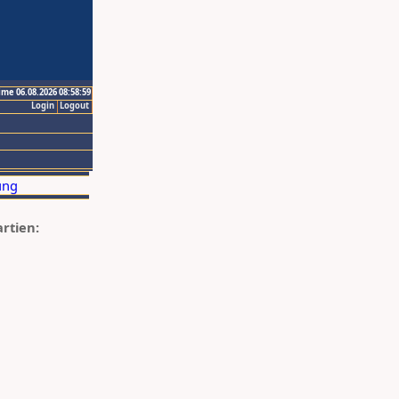
ime 06.08.2026 08:58:59
Login
Logout
artien: