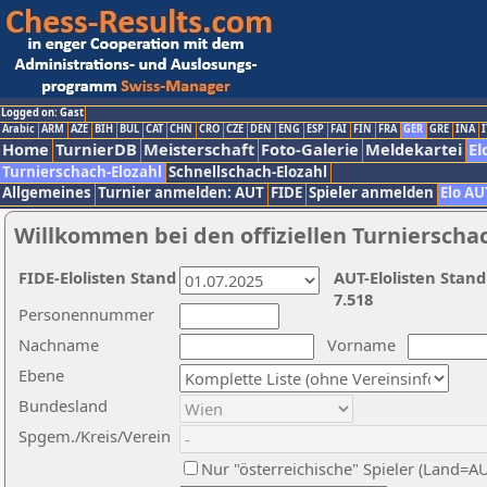
Logged on: Gast
Arabic
ARM
AZE
BIH
BUL
CAT
CHN
CRO
CZE
DEN
ENG
ESP
FAI
FIN
FRA
GER
GRE
INA
I
Home
TurnierDB
Meisterschaft
Foto-Galerie
Meldekartei
El
Turnierschach-Elozahl
Schnellschach-Elozahl
Allgemeines
Turnier anmelden: AUT
FIDE
Spieler anmelden
Elo AU
Willkommen bei den offiziellen Turnierscha
FIDE-Elolisten Stand
AUT-Elolisten Stand
7.518
Personennummer
Nachname
Vorname
Ebene
Bundesland
Spgem./Kreis/Verein
Nur "österreichische" Spieler (Land=A