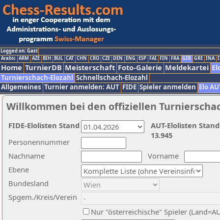
Logged on: Gast
Arabic
ARM
AZE
BIH
BUL
CAT
CHN
CRO
CZE
DEN
ENG
ESP
FAI
FIN
FRA
GER
GRE
INA
I
Home
TurnierDB
Meisterschaft
Foto-Galerie
Meldekartei
El
Turnierschach-Elozahl
Schnellschach-Elozahl
Allgemeines
Turnier anmelden: AUT
FIDE
Spieler anmelden
Elo AU
Willkommen bei den offiziellen Turnierscha
FIDE-Elolisten Stand
AUT-Elolisten Stand
13.945
Personennummer
Nachname
Vorname
Ebene
Bundesland
Spgem./Kreis/Verein
Nur "österreichische" Spieler (Land=A