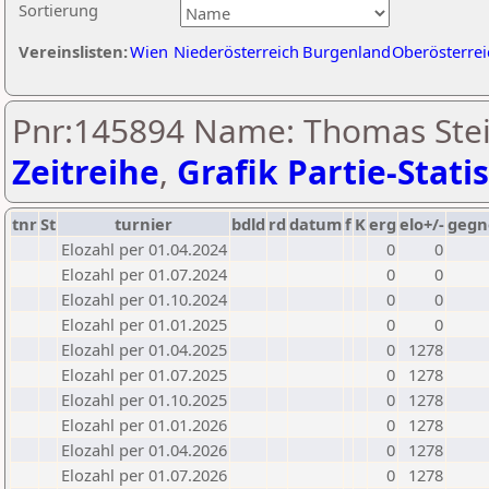
Sortierung
Vereinslisten:
Wien
Niederösterreich
Burgenland
Oberösterrei
Pnr:145894 Name: Thomas Stein
Zeitreihe
,
Grafik Partie-Statis
tnr
St
turnier
bdld
rd
datum
f
K
erg
elo+/-
gegn
Elozahl per 01.04.2024
0
0
Elozahl per 01.07.2024
0
0
Elozahl per 01.10.2024
0
0
Elozahl per 01.01.2025
0
0
Elozahl per 01.04.2025
0
1278
Elozahl per 01.07.2025
0
1278
Elozahl per 01.10.2025
0
1278
Elozahl per 01.01.2026
0
1278
Elozahl per 01.04.2026
0
1278
Elozahl per 01.07.2026
0
1278