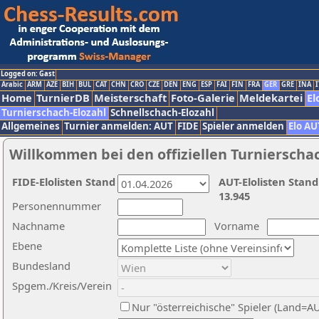
Logged on: Gast
Arabic
ARM
AZE
BIH
BUL
CAT
CHN
CRO
CZE
DEN
ENG
ESP
FAI
FIN
FRA
GER
GRE
INA
I
Home
TurnierDB
Meisterschaft
Foto-Galerie
Meldekartei
El
Turnierschach-Elozahl
Schnellschach-Elozahl
Allgemeines
Turnier anmelden: AUT
FIDE
Spieler anmelden
Elo AU
Willkommen bei den offiziellen Turnierscha
FIDE-Elolisten Stand
AUT-Elolisten Stand
13.945
Personennummer
Nachname
Vorname
Ebene
Bundesland
Spgem./Kreis/Verein
Nur "österreichische" Spieler (Land=A