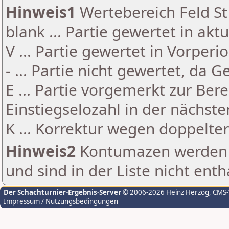
Hinweis1
Wertebereich Feld St 
blank ... Partie gewertet in akt
V ... Partie gewertet in Vorperi
- ... Partie nicht gewertet, da 
E ... Partie vorgemerkt zur Be
Einstiegselozahl in der nächst
K ... Korrektur wegen doppelt
Hinweis2
Kontumazen werden g
und sind in der Liste nicht enth
Der Schachturnier-Ergebnis-Server
© 2006-2026 Heinz Herzog
, CMS
Impressum / Nutzungsbedingungen