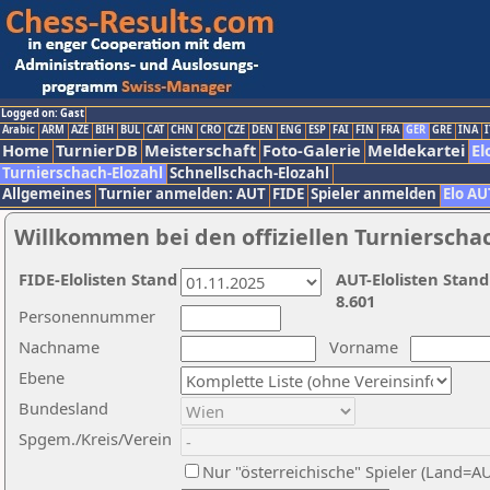
Logged on: Gast
Arabic
ARM
AZE
BIH
BUL
CAT
CHN
CRO
CZE
DEN
ENG
ESP
FAI
FIN
FRA
GER
GRE
INA
I
Home
TurnierDB
Meisterschaft
Foto-Galerie
Meldekartei
El
Turnierschach-Elozahl
Schnellschach-Elozahl
Allgemeines
Turnier anmelden: AUT
FIDE
Spieler anmelden
Elo AU
Willkommen bei den offiziellen Turnierscha
FIDE-Elolisten Stand
AUT-Elolisten Stand
8.601
Personennummer
Nachname
Vorname
Ebene
Bundesland
Spgem./Kreis/Verein
Nur "österreichische" Spieler (Land=A