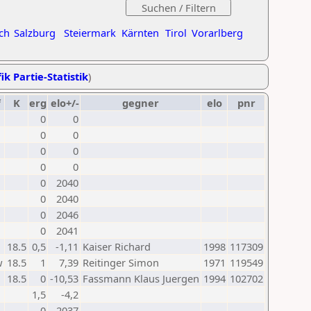
ch
Salzburg
Steiermark
Kärnten
Tirol
Vorarlberg
ik Partie-Statistik
)
f
K
erg
elo+/-
gegner
elo
pnr
0
0
0
0
0
0
0
0
0
2040
0
2040
0
2046
0
2041
18.5
0,5
-1,11
Kaiser Richard
1998
117309
w
18.5
1
7,39
Reitinger Simon
1971
119549
18.5
0
-10,53
Fassmann Klaus Juergen
1994
102702
1,5
-4,2
0
2037