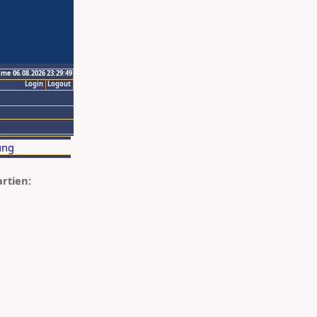
ime 06.08.2026 23:29:49
Login
Logout
artien: