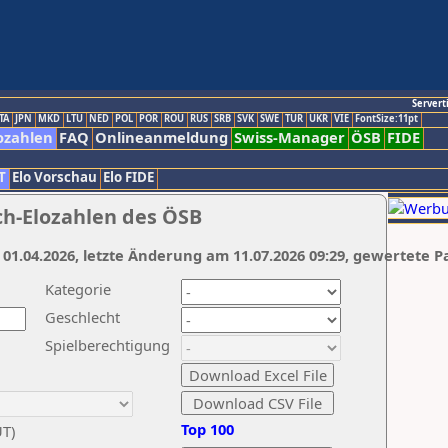
Servert
TA
JPN
MKD
LTU
NED
POL
POR
ROU
RUS
SRB
SVK
SWE
TUR
UKR
VIE
FontSize:11pt
ozahlen
FAQ
Onlineanmeldung
Swiss-Manager
ÖSB
FIDE
T
Elo Vorschau
Elo FIDE
ch-Elozahlen des ÖSB
 01.04.2026, letzte Änderung am 11.07.2026 09:29, gewertete P
Kategorie
Geschlecht
Spielberechtigung
Top 100
UT)