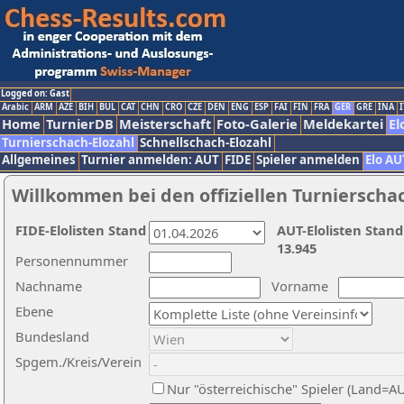
Logged on: Gast
Arabic
ARM
AZE
BIH
BUL
CAT
CHN
CRO
CZE
DEN
ENG
ESP
FAI
FIN
FRA
GER
GRE
INA
I
Home
TurnierDB
Meisterschaft
Foto-Galerie
Meldekartei
El
Turnierschach-Elozahl
Schnellschach-Elozahl
Allgemeines
Turnier anmelden: AUT
FIDE
Spieler anmelden
Elo AU
Willkommen bei den offiziellen Turnierscha
FIDE-Elolisten Stand
AUT-Elolisten Stand
13.945
Personennummer
Nachname
Vorname
Ebene
Bundesland
Spgem./Kreis/Verein
Nur "österreichische" Spieler (Land=A