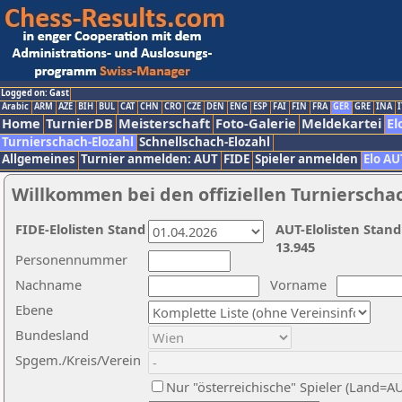
Logged on: Gast
Arabic
ARM
AZE
BIH
BUL
CAT
CHN
CRO
CZE
DEN
ENG
ESP
FAI
FIN
FRA
GER
GRE
INA
I
Home
TurnierDB
Meisterschaft
Foto-Galerie
Meldekartei
El
Turnierschach-Elozahl
Schnellschach-Elozahl
Allgemeines
Turnier anmelden: AUT
FIDE
Spieler anmelden
Elo AU
Willkommen bei den offiziellen Turnierscha
FIDE-Elolisten Stand
AUT-Elolisten Stand
13.945
Personennummer
Nachname
Vorname
Ebene
Bundesland
Spgem./Kreis/Verein
Nur "österreichische" Spieler (Land=A