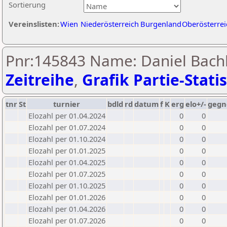
Sortierung
Vereinslisten:
Wien
Niederösterreich
Burgenland
Oberösterrei
Pnr:145843 Name: Daniel Bachl
Zeitreihe
,
Grafik Partie-Statis
tnr
St
turnier
bdld
rd
datum
f
K
erg
elo+/-
gegn
Elozahl per 01.04.2024
0
0
Elozahl per 01.07.2024
0
0
Elozahl per 01.10.2024
0
0
Elozahl per 01.01.2025
0
0
Elozahl per 01.04.2025
0
0
Elozahl per 01.07.2025
0
0
Elozahl per 01.10.2025
0
0
Elozahl per 01.01.2026
0
0
Elozahl per 01.04.2026
0
0
Elozahl per 01.07.2026
0
0