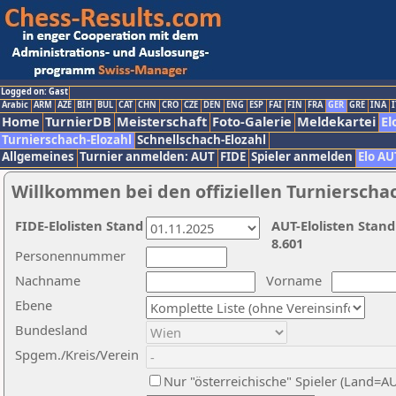
Logged on: Gast
Arabic
ARM
AZE
BIH
BUL
CAT
CHN
CRO
CZE
DEN
ENG
ESP
FAI
FIN
FRA
GER
GRE
INA
I
Home
TurnierDB
Meisterschaft
Foto-Galerie
Meldekartei
El
Turnierschach-Elozahl
Schnellschach-Elozahl
Allgemeines
Turnier anmelden: AUT
FIDE
Spieler anmelden
Elo AU
Willkommen bei den offiziellen Turnierscha
FIDE-Elolisten Stand
AUT-Elolisten Stand
8.601
Personennummer
Nachname
Vorname
Ebene
Bundesland
Spgem./Kreis/Verein
Nur "österreichische" Spieler (Land=A