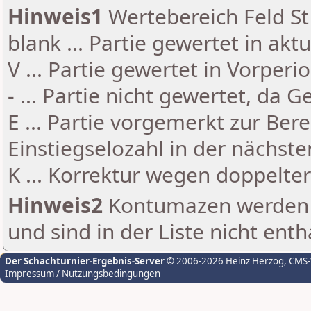
Hinweis1
Wertebereich Feld St 
blank ... Partie gewertet in akt
V ... Partie gewertet in Vorperi
- ... Partie nicht gewertet, da 
E ... Partie vorgemerkt zur Be
Einstiegselozahl in der nächst
K ... Korrektur wegen doppelt
Hinweis2
Kontumazen werden g
und sind in der Liste nicht enth
Der Schachturnier-Ergebnis-Server
© 2006-2026 Heinz Herzog
, CMS
Impressum / Nutzungsbedingungen