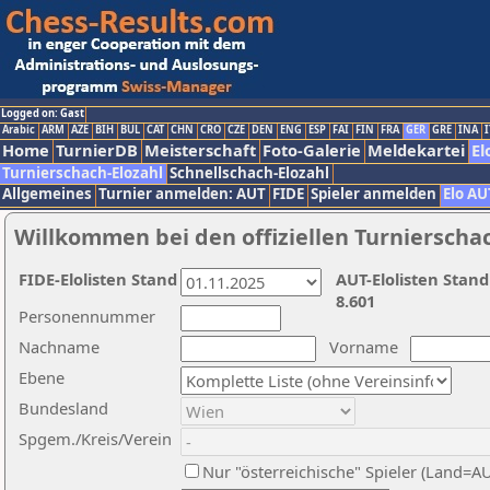
Logged on: Gast
Arabic
ARM
AZE
BIH
BUL
CAT
CHN
CRO
CZE
DEN
ENG
ESP
FAI
FIN
FRA
GER
GRE
INA
I
Home
TurnierDB
Meisterschaft
Foto-Galerie
Meldekartei
El
Turnierschach-Elozahl
Schnellschach-Elozahl
Allgemeines
Turnier anmelden: AUT
FIDE
Spieler anmelden
Elo AU
Willkommen bei den offiziellen Turnierscha
FIDE-Elolisten Stand
AUT-Elolisten Stand
8.601
Personennummer
Nachname
Vorname
Ebene
Bundesland
Spgem./Kreis/Verein
Nur "österreichische" Spieler (Land=A