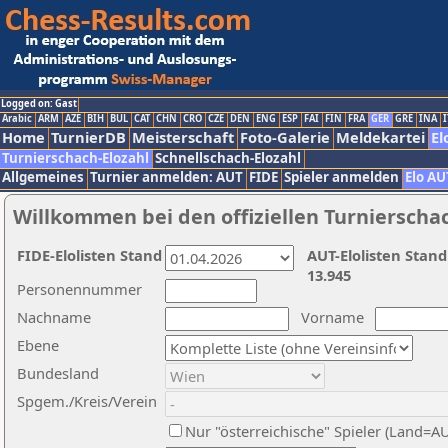
Logged on: Gast
Arabic
ARM
AZE
BIH
BUL
CAT
CHN
CRO
CZE
DEN
ENG
ESP
FAI
FIN
FRA
GER
GRE
INA
I
Home
TurnierDB
Meisterschaft
Foto-Galerie
Meldekartei
El
Turnierschach-Elozahl
Schnellschach-Elozahl
Allgemeines
Turnier anmelden: AUT
FIDE
Spieler anmelden
Elo AU
Willkommen bei den offiziellen Turnierscha
FIDE-Elolisten Stand
AUT-Elolisten Stand
13.945
Personennummer
Nachname
Vorname
Ebene
Bundesland
Spgem./Kreis/Verein
Nur "österreichische" Spieler (Land=A