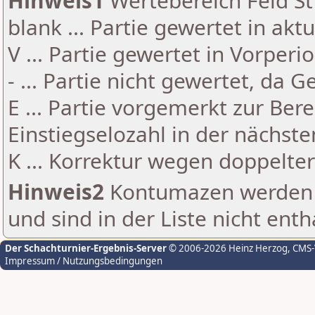
Hinweis1
Wertebereich Feld St 
blank ... Partie gewertet in akt
V ... Partie gewertet in Vorperi
- ... Partie nicht gewertet, da 
E ... Partie vorgemerkt zur Be
Einstiegselozahl in der nächst
K ... Korrektur wegen doppelt
Hinweis2
Kontumazen werden g
und sind in der Liste nicht enth
Der Schachturnier-Ergebnis-Server
© 2006-2026 Heinz Herzog
, CMS
Impressum / Nutzungsbedingungen