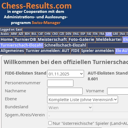
Logged on: Gast
Arabic
ARM
AZE
BIH
BUL
CAT
CHN
CRO
CZE
DEN
ENG
ESP
FAI
FIN
FRA
GER
GRE
INA
I
Home
TurnierDB
Meisterschaft
Foto-Galerie
Meldekartei
El
Turnierschach-Elozahl
Schnellschach-Elozahl
Allgemeines
Turnier anmelden: AUT
FIDE
Spieler anmelden
Elo AU
Willkommen bei den offiziellen Turnierscha
FIDE-Elolisten Stand
AUT-Elolisten Stand
8.601
Personennummer
Nachname
Vorname
Ebene
Bundesland
Spgem./Kreis/Verein
Nur "österreichische" Spieler (Land=A