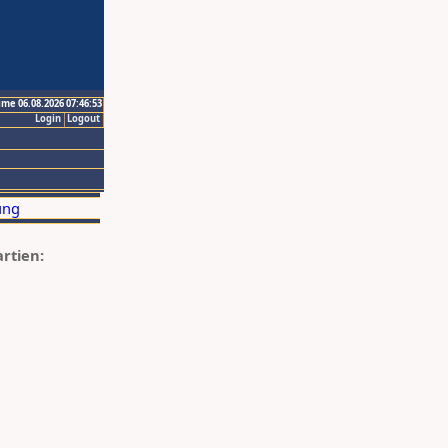
ime 06.08.2026 07:46:53
Login
Logout
artien: