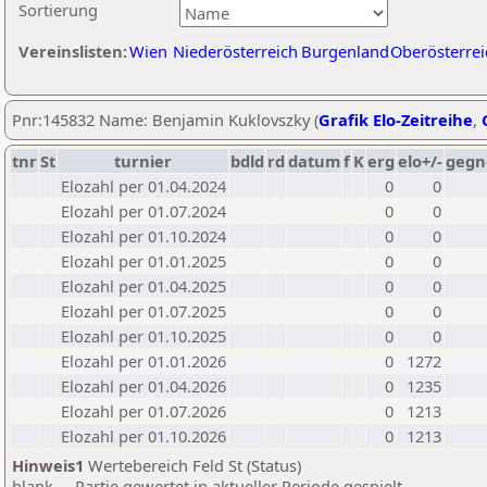
Sortierung
Vereinslisten:
Wien
Niederösterreich
Burgenland
Oberösterrei
Pnr:145832 Name: Benjamin Kuklovszky (
Grafik Elo-Zeitreihe
,
tnr
St
turnier
bdld
rd
datum
f
K
erg
elo+/-
gegn
Elozahl per 01.04.2024
0
0
Elozahl per 01.07.2024
0
0
Elozahl per 01.10.2024
0
0
Elozahl per 01.01.2025
0
0
Elozahl per 01.04.2025
0
0
Elozahl per 01.07.2025
0
0
Elozahl per 01.10.2025
0
0
Elozahl per 01.01.2026
0
1272
Elozahl per 01.04.2026
0
1235
Elozahl per 01.07.2026
0
1213
Elozahl per 01.10.2026
0
1213
Hinweis1
Wertebereich Feld St (Status)
blank ... Partie gewertet in aktueller Periode gespielt