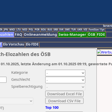
Servert
TA
JPN
MKD
LTU
NED
POL
POR
ROU
RUS
SRB
SVK
SWE
TUR
UKR
VIE
FontSize:11pt
ozahlen
FAQ
Onlineanmeldung
Swiss-Manager
ÖSB
FIDE
T
Elo Vorschau
Elo FIDE
ch-Elozahlen des ÖSB
 01.10.2025, letzte Änderung am 01.10.2025 09:19, gewertete P
Kategorie
Geschlecht
Spielberechtigung
Top 100
UT)