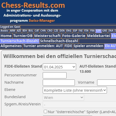
Logged on: Gast
Arabic
ARM
AZE
BIH
BUL
CAT
CHN
CRO
CZE
DEN
ENG
ESP
FAI
FIN
FRA
GER
GRE
INA
I
Home
TurnierDB
Meisterschaft
Foto-Galerie
Meldekartei
El
Turnierschach-Elozahl
Schnellschach-Elozahl
Allgemeines
Turnier anmelden: AUT
FIDE
Spieler anmelden
Elo AU
Willkommen bei den offiziellen Turnierscha
FIDE-Elolisten Stand
AUT-Elolisten Stand
13.600
Personennummer
Nachname
Vorname
Ebene
Bundesland
Spgem./Kreis/Verein
Nur "österreichische" Spieler (Land=A