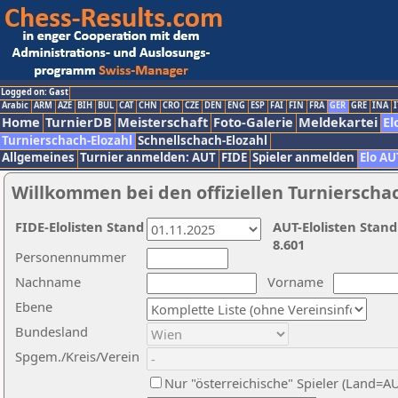
Logged on: Gast
Arabic
ARM
AZE
BIH
BUL
CAT
CHN
CRO
CZE
DEN
ENG
ESP
FAI
FIN
FRA
GER
GRE
INA
I
Home
TurnierDB
Meisterschaft
Foto-Galerie
Meldekartei
El
Turnierschach-Elozahl
Schnellschach-Elozahl
Allgemeines
Turnier anmelden: AUT
FIDE
Spieler anmelden
Elo AU
Willkommen bei den offiziellen Turnierscha
FIDE-Elolisten Stand
AUT-Elolisten Stand
8.601
Personennummer
Nachname
Vorname
Ebene
Bundesland
Spgem./Kreis/Verein
Nur "österreichische" Spieler (Land=A