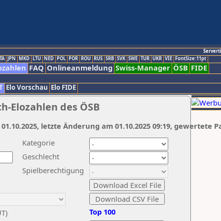
Servert
TA
JPN
MKD
LTU
NED
POL
POR
ROU
RUS
SRB
SVK
SWE
TUR
UKR
VIE
FontSize:11pt
ozahlen
FAQ
Onlineanmeldung
Swiss-Manager
ÖSB
FIDE
T
Elo Vorschau
Elo FIDE
ch-Elozahlen des ÖSB
 01.10.2025, letzte Änderung am 01.10.2025 09:19, gewertete P
Kategorie
Geschlecht
Spielberechtigung
Top 100
UT)