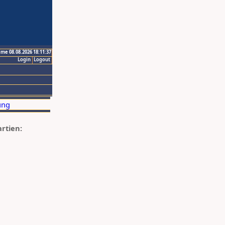
ime 08.08.2026 18:11:37
Login
Logout
artien: