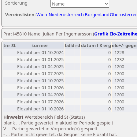
Sortierung
Vereinslisten:
Wien
Niederösterreich
Burgenland
Oberösterrei
Pnr:145810 Name: Julian Per Ingemarsson (
Grafik Elo-Zeitreih
tnr
St
turnier
bdld
rd
datum
f
K
erg
elo+/-
gegn
Elozahl per 01.10.2024
0
1228
Elozahl per 01.01.2025
0
1232
Elozahl per 01.04.2025
0
1200
Elozahl per 01.07.2025
0
1200
Elozahl per 01.10.2025
0
1200
Elozahl per 01.01.2026
0
1200
Elozahl per 01.04.2026
0
1200
Elozahl per 01.07.2026
0
1200
Elozahl per 01.10.2026
0
1200
Hinweis1
Wertebereich Feld St (Status)
blank ... Partie gewertet in aktueller Periode gespielt
V ... Partie gewertet in Vorperiode(n) gespielt
- ... Partie nicht gewertet, da Gegner keine Elozahl hat.