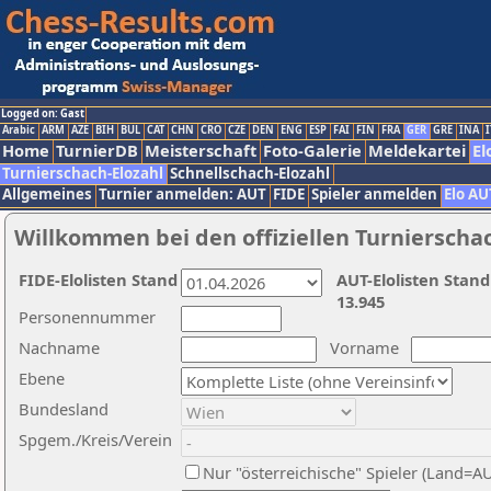
Logged on: Gast
Arabic
ARM
AZE
BIH
BUL
CAT
CHN
CRO
CZE
DEN
ENG
ESP
FAI
FIN
FRA
GER
GRE
INA
I
Home
TurnierDB
Meisterschaft
Foto-Galerie
Meldekartei
El
Turnierschach-Elozahl
Schnellschach-Elozahl
Allgemeines
Turnier anmelden: AUT
FIDE
Spieler anmelden
Elo AU
Willkommen bei den offiziellen Turnierscha
FIDE-Elolisten Stand
AUT-Elolisten Stand
13.945
Personennummer
Nachname
Vorname
Ebene
Bundesland
Spgem./Kreis/Verein
Nur "österreichische" Spieler (Land=A