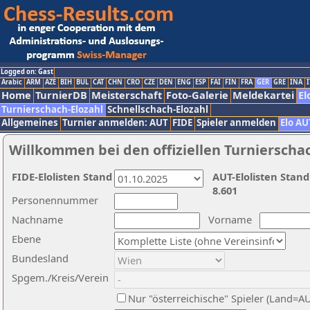
Logged on: Gast
Arabic
ARM
AZE
BIH
BUL
CAT
CHN
CRO
CZE
DEN
ENG
ESP
FAI
FIN
FRA
GER
GRE
INA
I
Home
TurnierDB
Meisterschaft
Foto-Galerie
Meldekartei
El
Turnierschach-Elozahl
Schnellschach-Elozahl
Allgemeines
Turnier anmelden: AUT
FIDE
Spieler anmelden
Elo AU
Willkommen bei den offiziellen Turnierscha
FIDE-Elolisten Stand
AUT-Elolisten Stand
8.601
Personennummer
Nachname
Vorname
Ebene
Bundesland
Spgem./Kreis/Verein
Nur "österreichische" Spieler (Land=A