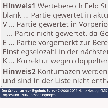
Hinweis1
Wertebereich Feld St 
blank ... Partie gewertet in akt
V ... Partie gewertet in Vorperi
- ... Partie nicht gewertet, da 
E ... Partie vorgemerkt zur Be
Einstiegselozahl in der nächst
K ... Korrektur wegen doppelt
Hinweis2
Kontumazen werden g
und sind in der Liste nicht enth
Der Schachturnier-Ergebnis-Server
© 2006-2026 Heinz Herzog
, CMS
Impressum / Nutzungsbedingungen