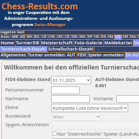
Logged on: Gast
Arabic
ARM
AZE
BIH
BUL
CAT
CHN
CRO
CZE
DEN
ENG
ESP
FAI
FIN
FRA
GER
GRE
INA
I
Home
TurnierDB
Meisterschaft
Foto-Galerie
Meldekartei
El
Turnierschach-Elozahl
Schnellschach-Elozahl
Allgemeines
Turnier anmelden: AUT
FIDE
Spieler anmelden
Elo AU
Willkommen bei den offiziellen Turnierscha
FIDE-Elolisten Stand
AUT-Elolisten Stand
8.601
Personennummer
Nachname
Vorname
Ebene
Bundesland
Spgem./Kreis/Verein
Nur "österreichische" Spieler (Land=A