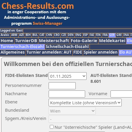
Logged on: Gast
Arabic
ARM
AZE
BIH
BUL
CAT
CHN
CRO
CZE
DEN
ENG
ESP
FAI
FIN
FRA
GER
GRE
INA
I
Home
TurnierDB
Meisterschaft
Foto-Galerie
Meldekartei
El
Turnierschach-Elozahl
Schnellschach-Elozahl
Allgemeines
Turnier anmelden: AUT
FIDE
Spieler anmelden
Elo AU
Willkommen bei den offiziellen Turnierscha
FIDE-Elolisten Stand
AUT-Elolisten Stand
8.601
Personennummer
Nachname
Vorname
Ebene
Bundesland
Spgem./Kreis/Verein
Nur "österreichische" Spieler (Land=A