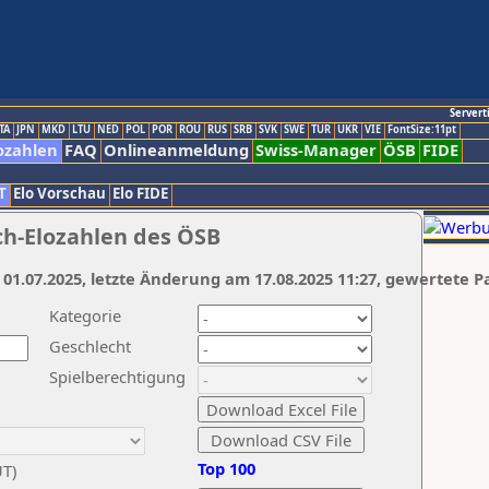
Servert
TA
JPN
MKD
LTU
NED
POL
POR
ROU
RUS
SRB
SVK
SWE
TUR
UKR
VIE
FontSize:11pt
ozahlen
FAQ
Onlineanmeldung
Swiss-Manager
ÖSB
FIDE
T
Elo Vorschau
Elo FIDE
ch-Elozahlen des ÖSB
 01.07.2025, letzte Änderung am 17.08.2025 11:27, gewertete P
Kategorie
Geschlecht
Spielberechtigung
Top 100
UT)