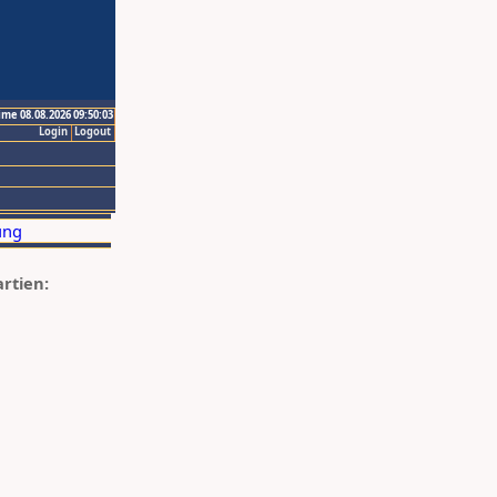
ime 08.08.2026 09:50:03
Login
Logout
artien: