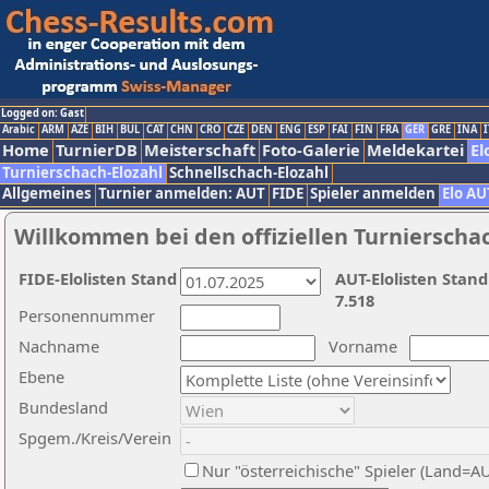
Logged on: Gast
Arabic
ARM
AZE
BIH
BUL
CAT
CHN
CRO
CZE
DEN
ENG
ESP
FAI
FIN
FRA
GER
GRE
INA
I
Home
TurnierDB
Meisterschaft
Foto-Galerie
Meldekartei
El
Turnierschach-Elozahl
Schnellschach-Elozahl
Allgemeines
Turnier anmelden: AUT
FIDE
Spieler anmelden
Elo AU
Willkommen bei den offiziellen Turnierscha
FIDE-Elolisten Stand
AUT-Elolisten Stand
7.518
Personennummer
Nachname
Vorname
Ebene
Bundesland
Spgem./Kreis/Verein
Nur "österreichische" Spieler (Land=A