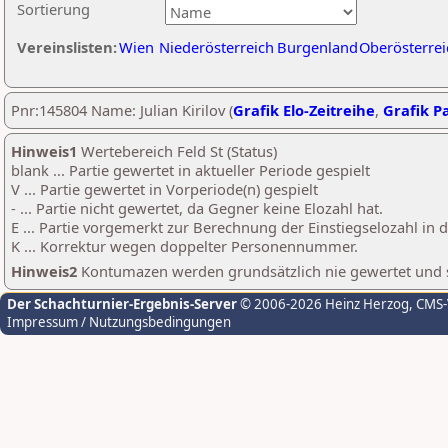
Sortierung
Vereinslisten:
Wien
Niederösterreich
Burgenland
Oberösterrei
Pnr:145804 Name: Julian Kirilov (
Grafik Elo-Zeitreihe
,
Grafik Pa
Hinweis1
Wertebereich Feld St (Status)
blank ... Partie gewertet in aktueller Periode gespielt
V ... Partie gewertet in Vorperiode(n) gespielt
- ... Partie nicht gewertet, da Gegner keine Elozahl hat.
E ... Partie vorgemerkt zur Berechnung der Einstiegselozahl in
K ... Korrektur wegen doppelter Personennummer.
Hinweis2
Kontumazen werden grundsätzlich nie gewertet und sin
Der Schachturnier-Ergebnis-Server
© 2006-2026 Heinz Herzog
, CMS
Impressum / Nutzungsbedingungen