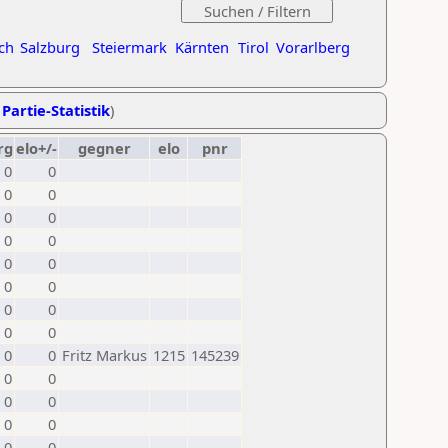
ch
Salzburg
Steiermark
Kärnten
Tirol
Vorarlberg
 Partie-Statistik
)
rg
elo+/-
gegner
elo
pnr
0
0
0
0
0
0
0
0
0
0
0
0
0
0
0
0
0
0
Fritz Markus
1215
145239
0
0
0
0
0
0
0
0