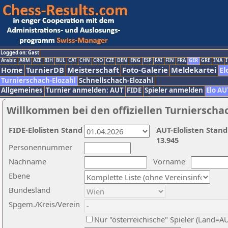
Logged on: Gast
Arabic
ARM
AZE
BIH
BUL
CAT
CHN
CRO
CZE
DEN
ENG
ESP
FAI
FIN
FRA
GER
GRE
INA
I
Home
TurnierDB
Meisterschaft
Foto-Galerie
Meldekartei
El
Turnierschach-Elozahl
Schnellschach-Elozahl
Allgemeines
Turnier anmelden: AUT
FIDE
Spieler anmelden
Elo AU
Willkommen bei den offiziellen Turnierscha
FIDE-Elolisten Stand
AUT-Elolisten Stand
13.945
Personennummer
Nachname
Vorname
Ebene
Bundesland
Spgem./Kreis/Verein
Nur "österreichische" Spieler (Land=A