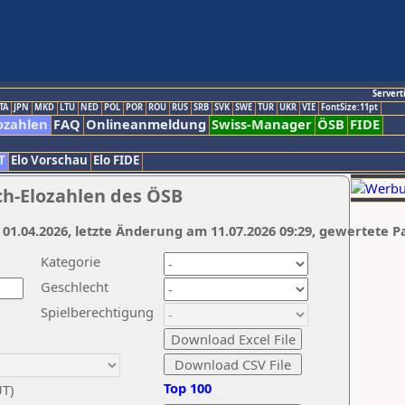
Servert
TA
JPN
MKD
LTU
NED
POL
POR
ROU
RUS
SRB
SVK
SWE
TUR
UKR
VIE
FontSize:11pt
ozahlen
FAQ
Onlineanmeldung
Swiss-Manager
ÖSB
FIDE
T
Elo Vorschau
Elo FIDE
ch-Elozahlen des ÖSB
 01.04.2026, letzte Änderung am 11.07.2026 09:29, gewertete P
Kategorie
Geschlecht
Spielberechtigung
Top 100
UT)