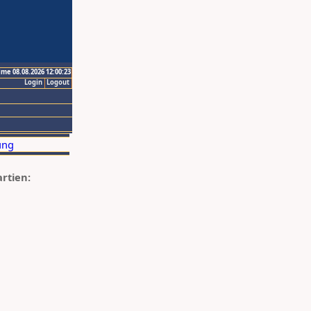
ime 08.08.2026 12:00:23
Login
Logout
artien: