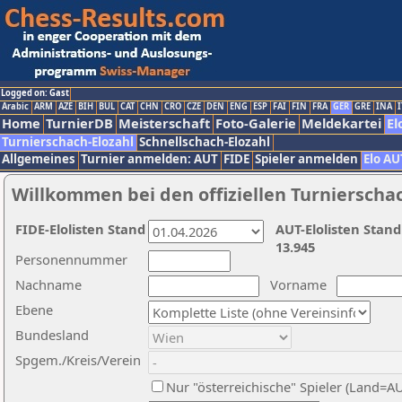
Logged on: Gast
Arabic
ARM
AZE
BIH
BUL
CAT
CHN
CRO
CZE
DEN
ENG
ESP
FAI
FIN
FRA
GER
GRE
INA
I
Home
TurnierDB
Meisterschaft
Foto-Galerie
Meldekartei
El
Turnierschach-Elozahl
Schnellschach-Elozahl
Allgemeines
Turnier anmelden: AUT
FIDE
Spieler anmelden
Elo AU
Willkommen bei den offiziellen Turnierscha
FIDE-Elolisten Stand
AUT-Elolisten Stand
13.945
Personennummer
Nachname
Vorname
Ebene
Bundesland
Spgem./Kreis/Verein
Nur "österreichische" Spieler (Land=A