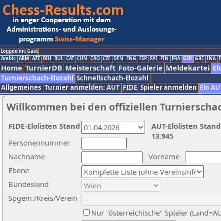
Logged on: Gast
Arabic
ARM
AZE
BIH
BUL
CAT
CHN
CRO
CZE
DEN
ENG
ESP
FAI
FIN
FRA
GER
GRE
INA
I
Home
TurnierDB
Meisterschaft
Foto-Galerie
Meldekartei
El
Turnierschach-Elozahl
Schnellschach-Elozahl
Allgemeines
Turnier anmelden: AUT
FIDE
Spieler anmelden
Elo AU
Willkommen bei den offiziellen Turnierscha
FIDE-Elolisten Stand
AUT-Elolisten Stand
13.945
Personennummer
Nachname
Vorname
Ebene
Bundesland
Spgem./Kreis/Verein
Nur "österreichische" Spieler (Land=A