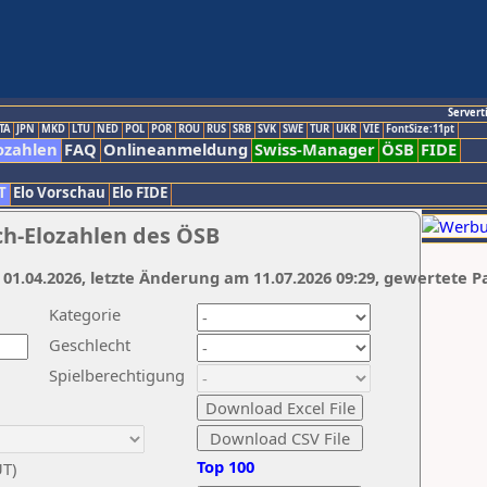
Servert
TA
JPN
MKD
LTU
NED
POL
POR
ROU
RUS
SRB
SVK
SWE
TUR
UKR
VIE
FontSize:11pt
ozahlen
FAQ
Onlineanmeldung
Swiss-Manager
ÖSB
FIDE
T
Elo Vorschau
Elo FIDE
ch-Elozahlen des ÖSB
 01.04.2026, letzte Änderung am 11.07.2026 09:29, gewertete P
Kategorie
Geschlecht
Spielberechtigung
Top 100
UT)