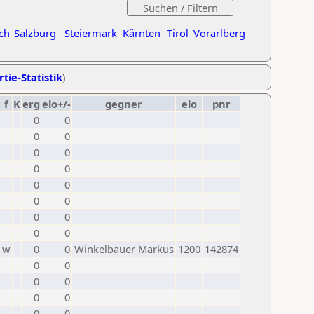
ch
Salzburg
Steiermark
Kärnten
Tirol
Vorarlberg
tie-Statistik
)
f
K
erg
elo+/-
gegner
elo
pnr
0
0
0
0
0
0
0
0
0
0
0
0
0
0
0
0
w
0
0
Winkelbauer Markus
1200
142874
0
0
0
0
0
0
0
0