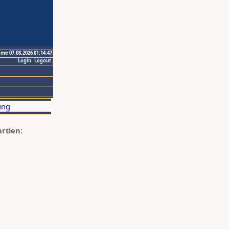
ime 07.08.2026 01:14:47
Login
Logout
artien: