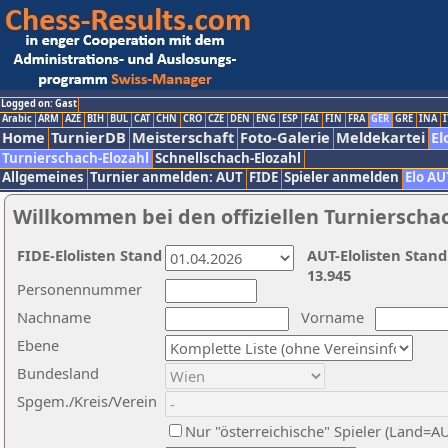
Logged on: Gast
Arabic
ARM
AZE
BIH
BUL
CAT
CHN
CRO
CZE
DEN
ENG
ESP
FAI
FIN
FRA
GER
GRE
INA
I
Home
TurnierDB
Meisterschaft
Foto-Galerie
Meldekartei
El
Turnierschach-Elozahl
Schnellschach-Elozahl
Allgemeines
Turnier anmelden: AUT
FIDE
Spieler anmelden
Elo AU
Willkommen bei den offiziellen Turnierscha
FIDE-Elolisten Stand
AUT-Elolisten Stand
13.945
Personennummer
Nachname
Vorname
Ebene
Bundesland
Spgem./Kreis/Verein
Nur "österreichische" Spieler (Land=A