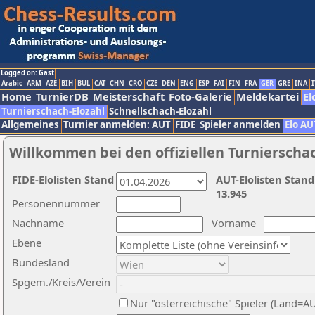
Logged on: Gast
Arabic
ARM
AZE
BIH
BUL
CAT
CHN
CRO
CZE
DEN
ENG
ESP
FAI
FIN
FRA
GER
GRE
INA
I
Home
TurnierDB
Meisterschaft
Foto-Galerie
Meldekartei
El
Turnierschach-Elozahl
Schnellschach-Elozahl
Allgemeines
Turnier anmelden: AUT
FIDE
Spieler anmelden
Elo AU
Willkommen bei den offiziellen Turnierscha
FIDE-Elolisten Stand
AUT-Elolisten Stand
13.945
Personennummer
Nachname
Vorname
Ebene
Bundesland
Spgem./Kreis/Verein
Nur "österreichische" Spieler (Land=A